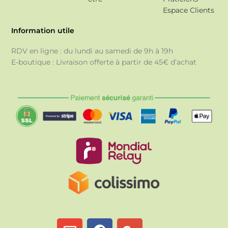
Espace Clients
Information utile
RDV en ligne : du lundi au samedi de 9h à 19h
E-boutique : Livraison offerte à partir de 45€ d’achat
E
F
G
n
a
o