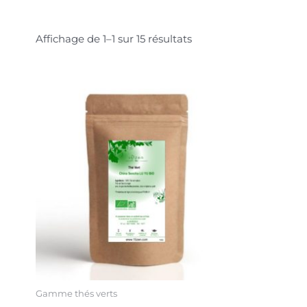
Affichage de 1–1 sur 15 résultats
Plage
Ce
de
produit
prix :
a
4.50€
à
plusieurs
7.50€
variations.
Les
options
peuvent
être
choisies
sur
la
page
Gamme thés verts
du