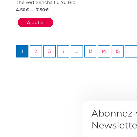
Thé vert Sencha Lu Yu Bio
produit
4.50
€
–
7.50
€
Ajouter
1
2
3
4
…
13
14
15
→
Abonnez-v
Newslette